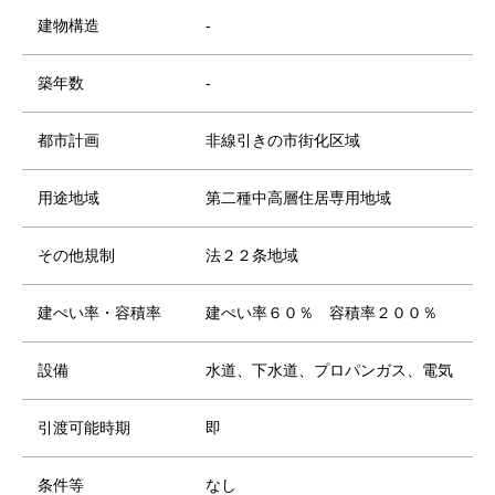
建物構造
-
築年数
-
都市計画
非線引きの市街化区域
用途地域
第二種中高層住居専用地域
その他規制
法２２条地域
建ぺい率・容積率
建ぺい率６０％ 容積率２００％
設備
水道、下水道、プロパンガス、電気
引渡可能時期
即
条件等
なし