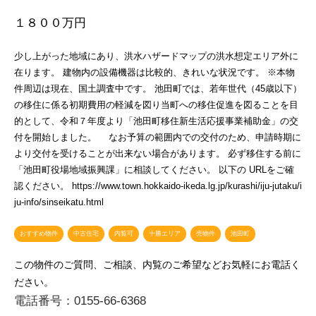
１８００万円
少し上がった地域にあり、洪水ハザードマップの洪水想定エリア外に
在ります。 建物内の設備機器は比較的、きれいな状況です。 ※本物
件周辺は現在、国土調査中です。 池田町では、若年世代（45歳以下）
の移住に係る初期費用の軽減を図り当町への移住促進を図ることを目
的として、令和７年度より「池田町移住新生活応援事業補助金」の交
付を開始しました。 なお予算の範囲内での交付のため、申請時期に
より交付を受けることが出来ない場合があります。 必ず移住する前に
「池田町役場地域振興課」に相談してください。 以下の URLをご確
認ください。 https://www.town.hokkaido-ikeda.lg.jp/kurashi/iju-jutaku/i
ju-info/sinseikatu.html
おすすめ物件
中古住宅
内覧可
十勝エリア
売物件
池田町
この物件のご質問、ご相談、内覧のご希望などお気軽にお電話く
ださい。
電話番号：0155-66-6368