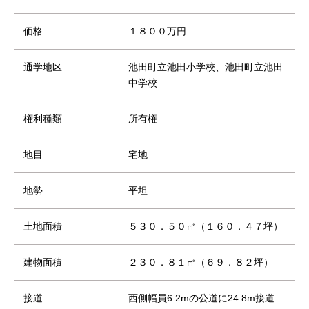
価格
１８００万円
通学地区
池田町立池田小学校、池田町立池田
中学校
権利種類
所有権
地目
宅地
地勢
平坦
土地面積
５３０．５０㎡（１６０．４７坪）
建物面積
２３０．８１㎡（６９．８２坪）
接道
西側幅員6.2mの公道に24.8m接道