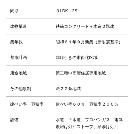
間取
３LDK＋2S
建物構造
鉄筋コンクリート＋木造２階建
築年数
昭和６１年９月新築（新耐震基準）
都市計画
非線引きの市街化区域
用途地域
第二種中高層住居専用地域
その他規制
法２２条地域
建ぺい率・容積率
建ぺい率６０％ 容積率２００％
設備
水道、下水道、プロパンガス、電気
暖房は灯油ストーブ、給湯は灯油