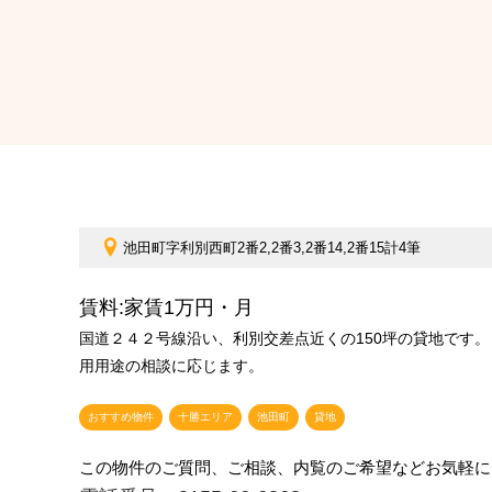
池田町字利別西町2番2,2番3,2番14,2番15計4筆
賃料:家賃1万円・月
国道２４２号線沿い、利別交差点近くの150坪の貸地です。
用用途の相談に応じます。
おすすめ物件
十勝エリア
池田町
貸地
この物件のご質問、ご相談、内覧のご希望などお気軽に